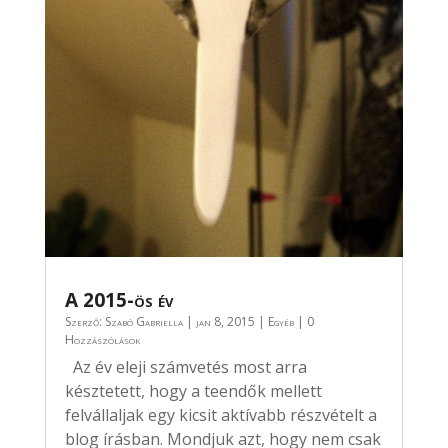
A 2015-ös év
Szerző:
Szabó Gabriella
|
jan 8, 2015
|
Egyéb
| 0
Hozzászólások
Az év eleji számvetés most arra
késztetett, hogy a teendők mellett
felvállaljak egy kicsit aktívabb részvételt a
blog írásban. Mondjuk azt, hogy nem csak