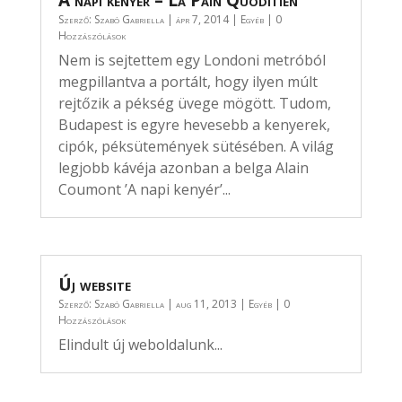
A napi kenyér – La Pain Quoditien
Szerző:
Szabó Gabriella
|
ápr 7, 2014
|
Egyéb
| 0
Hozzászólások
Nem is sejtettem egy Londoni metróból
megpillantva a portált, hogy ilyen múlt
rejtőzik a pékség üvege mögött. Tudom,
Budapest is egyre hevesebb a kenyerek,
cipók, péksütemények sütésében. A világ
legjobb kávéja azonban a belga Alain
Coumont ’A napi kenyér’...
Új website
Szerző:
Szabó Gabriella
|
aug 11, 2013
|
Egyéb
| 0
Hozzászólások
Elindult új weboldalunk...