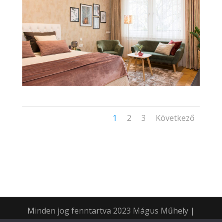
1
2
3
Következő
Minden jog fenntartva 2023 Mágus Műhely |