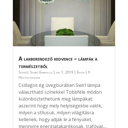
A lakberendező kedvence – lámpák a
természetből
Szerző:
Szabó Gabriella
|
dec 1, 2019
|
Egyéb
| 0
Hozzászólások
Csillagos ég üvegburában Swirl lámpa
választható színekkel Többféle módon
különböztethetünk meg lámpákat:
aszerint hogy mely helyiségekbe valók,
milyen a stílusuk, milyen világításra
kellenek, hogy adják le a fényüket,
mennyire energiatakarékosak, trafóval,...