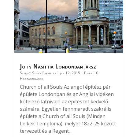
John Nash ha Londonban jársz
Szerző:
Szabó Gabriella
|
jan 12, 2015
|
Egyéb
| 0
Hozzászólások
Church of all Souls Az angol építész pár
épülete Londonban és az Angliai vidéken
kötelező látnivaló az építészet kedvelői
számára. Egyetlen fennmaradt szakrális
épülete a Church of all Souls (Minden
Lelkek Temploma), melyet 1822-25 között
tervezett és a Regent...