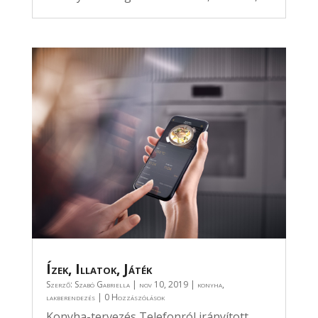
Ízek, Illatok, Játék
Szerző:
Szabó Gabriella
|
nov 10, 2019
|
konyha
,
lakberendezés
| 0 Hozzászólások
Konyha-tervezés Telefonról irányított