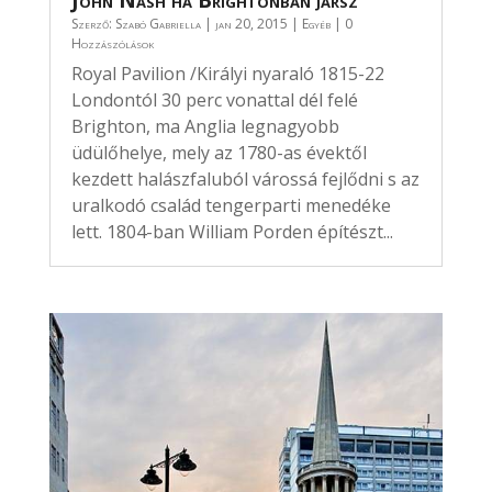
John Nash ha Brightonban jársz
Szerző:
Szabó Gabriella
|
jan 20, 2015
|
Egyéb
| 0
Hozzászólások
Royal Pavilion /Királyi nyaraló 1815-22
Londontól 30 perc vonattal dél felé
Brighton, ma Anglia legnagyobb
üdülőhelye, mely az 1780-as évektől
kezdett halászfaluból várossá fejlődni s az
uralkodó család tengerparti menedéke
lett. 1804-ban William Porden építészt...