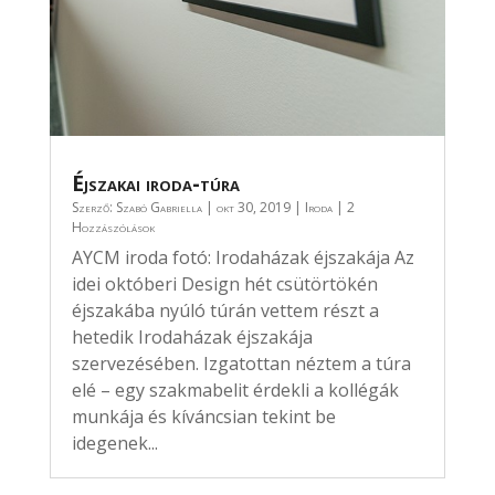
Éjszakai iroda-túra
Szerző:
Szabó Gabriella
|
okt 30, 2019
|
Iroda
| 2
Hozzászólások
AYCM iroda fotó: Irodaházak éjszakája Az
idei októberi Design hét csütörtökén
éjszakába nyúló túrán vettem részt a
hetedik Irodaházak éjszakája
szervezésében. Izgatottan néztem a túra
elé – egy szakmabelit érdekli a kollégák
munkája és kíváncsian tekint be
idegenek...