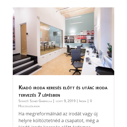
Kiadó iroda keresés előtt és után: iroda
tervezés 7 lépésben
Szerző:
Szabó Gabriella
|
szept 9, 2019
|
Iroda
| 0
Hozzászólások
Ha megreformálnád az irodát vagy új
helyre költöztetnéd a csapatot, még a