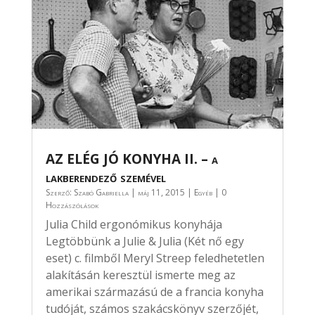
AZ ELÉG JÓ KONYHA II. – a
lakberendező szemével
Szerző:
Szabó Gabriella
|
máj 11, 2015
|
Egyéb
| 0
Hozzászólások
Julia Child ergonómikus konyhája
Legtöbbünk a Julie & Julia (Két nő egy
eset) c. filmből Meryl Streep feledhetetlen
alakításán keresztül ismerte meg az
amerikai származású de a francia konyha
tudóját, számos szakácskönyv szerzőjét,