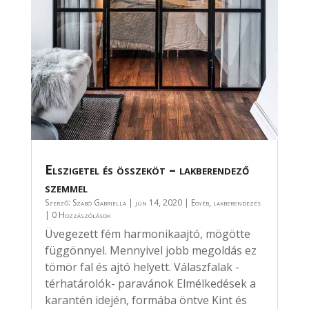
Elszigetel és összeköt – lakberendező
szemmel
Szerző:
Szabó Gabriella
|
jún 14, 2020
|
Egyéb
,
lakberendezés
| 0 Hozzászólások
Üvegezett fém harmonikaajtó, mögötte
függönnyel. Mennyivel jobb megoldás ez
tömör fal és ajtó helyett. Válaszfalak -
térhatárolók- paravánok Elmélkedések a
karantén idején, formába öntve Kint és