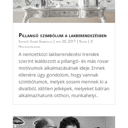
Pillangó szimbólum a lakberendezésben
Szerző:
Szabó Gabriella
|
nov 20, 2017
|
Egyéb
| 0
Hozzászólások
A nemzetközi lakberendezési trendek
szerint leáldozott a pillangó- és más rovar
motívumok alkalmazásának ideje. Ennek
ellenére úgy gondolom, hogy vannak
szimbólumok, melyek sosem mennek ki a
divatból, időtlen jelképek, melyeket bátran
alkalmazhatunk otthon, munkahelyi...