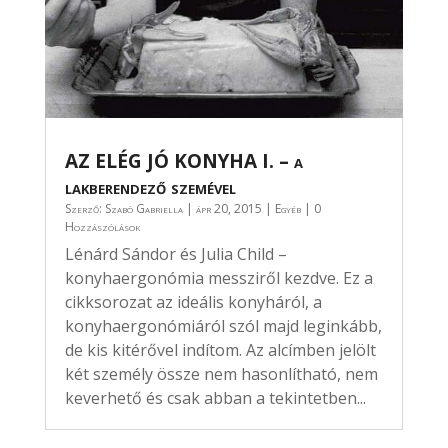
AZ ELÉG JÓ KONYHA I. – a
lakberendező szemével
Szerző:
Szabó Gabriella
|
ápr 20, 2015
|
Egyéb
| 0
Hozzászólások
Lénárd Sándor és Julia Child –
konyhaergonómia messziről kezdve. Ez a
cikksorozat az ideális konyháról, a
konyhaergonómiáról szól majd leginkább,
de kis kitérővel indítom. Az alcímben jelölt
két személy össze nem hasonlítható, nem
keverhető és csak abban a tekintetben...