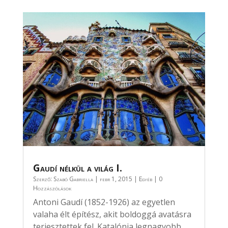
Gaudí nélkül a világ I.
Szerző:
Szabó Gabriella
|
febr 1, 2015
|
Egyéb
| 0
Hozzászólások
Antoni Gaudí (1852-1926) az egyetlen
valaha élt építész, akit boldoggá avatásra
terjesztettek fel. Katalónia legnagyobb