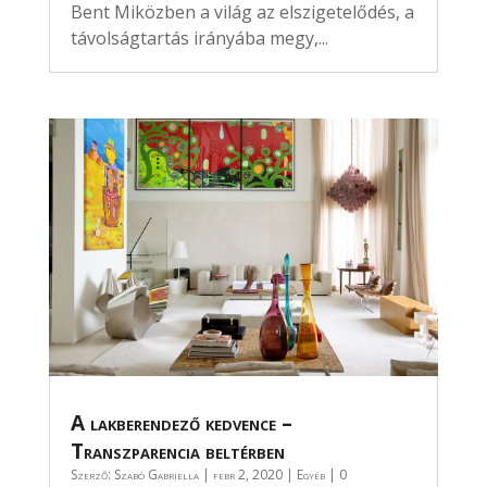
Bent Miközben a világ az elszigetelődés, a
távolságtartás irányába megy,...
A lakberendező kedvence –
Transzparencia beltérben
Szerző:
Szabó Gabriella
|
febr 2, 2020
|
Egyéb
| 0