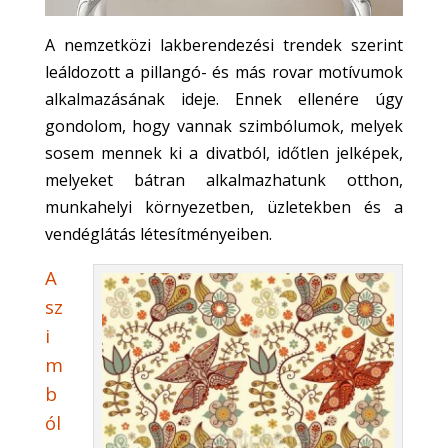
A nemzetközi lakberendezési trendek szerint
leáldozott a pillangó- és más rovar motívumok
alkalmazásának ideje. Ennek ellenére úgy
gondolom, hogy vannak szimbólumok, melyek
sosem mennek ki a divatból, időtlen jelképek,
melyeket bátran alkalmazhatunk otthon,
munkahelyi környezetben, üzletekben és a
vendéglátás létesítményeiben.
A
sz
i
m
b
ól