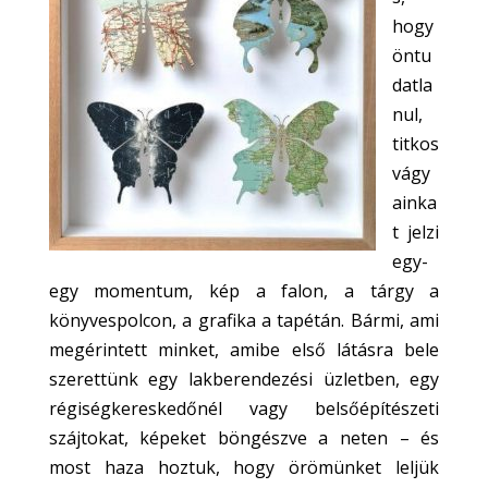
hogy
öntu
datla
nul,
titkos
vágy
ainka
t jelzi
egy-
egy momentum, kép a falon, a tárgy a
könyvespolcon, a grafika a tapétán. Bármi, ami
megérintett minket, amibe első látásra bele
szerettünk egy lakberendezési üzletben, egy
régiségkereskedőnél vagy belsőépítészeti
szájtokat, képeket böngészve a neten – és
most haza hoztuk, hogy örömünket leljük