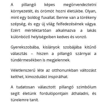
A pillangó képes megörvendeztetni
környezetét, és örömöt hozni életükbe. Olyan,
mint egy boldog fuvallat. Benne van a törékeny
szépség, és egy új világ felfedezésének vágya.
Ezért mértéktartóan alkalmazva a lakás
különböző helyiségeiben kedves és vonzó.
Gyerekszobába, kislányok szobájába kitűnő
választás – hiszen a pillangó szárnyai a
tündérmesékben is megjelennek.
Véletlenszerű
léte
az otthonunkban változást
kelt
het
,
kimozdulást
inspirál
hat
.
A
tudatosan választott
pillangó szimbólum
segít életünk fordulópontjain áthaladni, és
türelemre tanít.