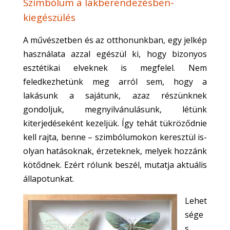
Szimbólum a lakberendezésben-
kiegészülés
A művészetben és az otthonunkban, egy jelkép
használata azzal egészül ki, hogy bizonyos
esztétikai elveknek is
megfelel. Nem
feledkezhetünk meg arról sem, hogy a
lakásunk a sajátunk, azaz részünknek
gondoljuk, megnyilvánulásunk, létünk
kiterjedéseként kezeljük. Így tehát tükröződnie
kell rajta, benne – szimbólumokon keresztül is-
olyan hatásoknak, érzeteknek, melyek hozzánk
kötődnek. Ezért rólunk beszél, mutatja aktuális
állapotunkat.
Lehet
sége
s,