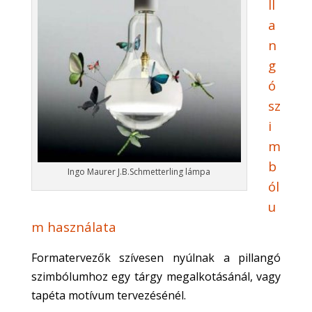
ll
a
n
g
ó
sz
i
m
b
Ingo Maurer J.B.Schmetterling lámpa
ól
u
m használata
Formatervezők szívesen nyúlnak a pillangó
szimbólumhoz egy tárgy megalkotásánál, vagy
tapéta motívum tervezésénél.