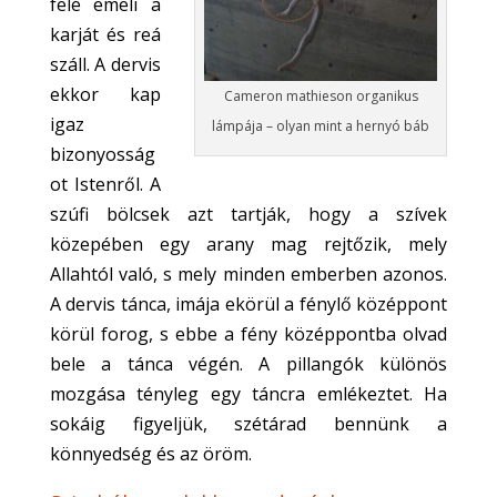
felé emeli a
karját és reá
száll. A dervis
ekkor kap
Cameron mathieson organikus
igaz
lámpája – olyan mint a hernyó báb
bizonyosság
ot Istenről. A
szúfi bölcsek azt tartják, hogy a szívek
közepében egy arany mag rejtőzik, mely
Allahtól való, s mely minden emberben azonos.
A dervis tánca, imája ekörül a fénylő középpont
körül forog, s ebbe a fény középpontba olvad
bele a tánca végén. A pillangók különös
mozgása
tényleg
egy táncra emlékeztet. Ha
sokáig figyeljük, szétárad bennünk a
könnyedség és az öröm.