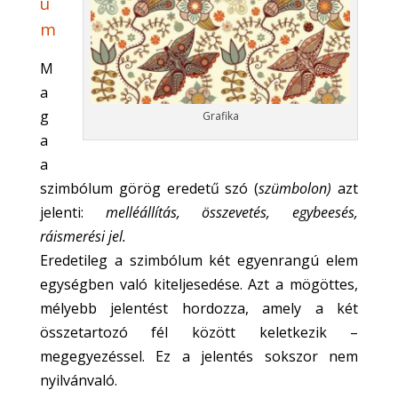
u
m
M
a
g
Grafika
a
a
szimbólum görög eredetű szó (
szümbolon
)
azt
jelenti:
melléállítás, összevetés, egybeesés,
ráismerési jel.
Eredetileg a szimbólum két egyenrangú elem
egységben való kiteljesedése. Azt a mögöttes,
mélyebb jelentést hordozza, amely a két
összetartozó fél között keletkezik –
megegyezéssel. Ez a jelentés sokszor nem
nyilvánvaló.