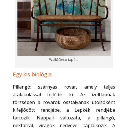
Wall&Deco tapéta
Egy kis biológia
Pillangó: szárnyas rovar, amely teljes
átalakulással fejlődik ki. Az ízeltlábúak
törzsében a rovarok osztályának utolsóként
kifejlődött rendjébe, a Lepkék rendjébe
tartozik. Nappali változata, a pillangó,
nektárral, virágok nedvével táplálkozik. A