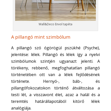
Wall&Deco Envol tapéta
A
pillangó mint szimbólum
A pillangó szó ógörögül pszükhé (Psyche),
jelentése: lélek. Pillangó és lélek így a nyelvi
szimbólumok szintjén ugyanazt jelenti. A
törékeny, rebbenő, megfoghatatlan pillangó
történetében ott van a lélek fejlődésének
története.
Hernyó-, báb-, és
pillangófokozatokon történő átváltozása a
testi lét, a visszavont élet, azaz a halál és a
teremtés határállapotából kitörő lélek
analógiája.