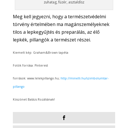
zuhatag, füzér, asztaldísz
Meg kell jegyezni, hogy a természetvédelmi
törvény értelmében ma magánszemélyeknek
tilos a lepkegyűjtés és preparálás, az élő
lepkék, pillangók a természet részei.
Kiemelt kép: Graham&Brown tapéta
Fotók forrása: Pinterest
források: www.lelekpillango.hu;
http://minelli.hu/szimbolumtar-
pillango
Köszönet Balázs Rozáliának!