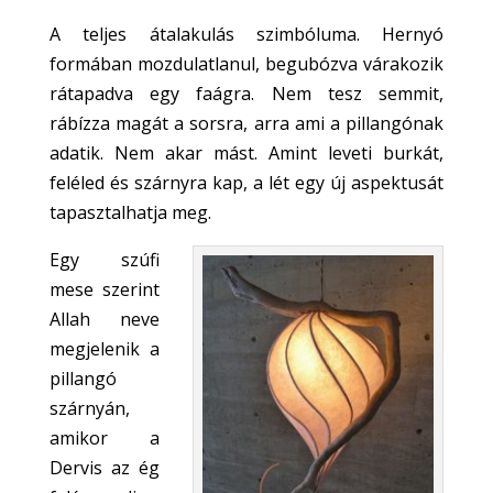
A t
eljes átalakulás szimbóluma.
Hernyó
formában mozdulatlanul, begubózva várakozik
rátapadva egy faágra. Nem tesz semmit,
rábízza magát a sorsra, arra ami a pillangónak
adatik. Nem akar mást. Amint leveti burkát,
feléled és szárnyra kap, a lét egy új aspektusát
tapasztalhatja meg.
Egy szúfi
mese szerint
Allah neve
megjelenik a
pillangó
szárnyán,
amikor a
Dervis az ég