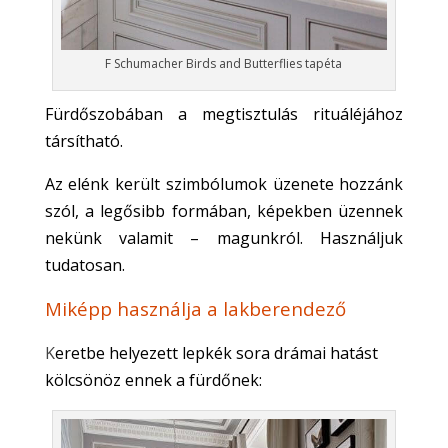
F Schumacher Birds and Butterflies tapéta
Fürdőszobában a megtisztulás rituáléjához
társítható.
Az elénk került szimbólumok üzenete hozzánk
szól, a
legősibb formában, képekben üzennek
nekünk valamit – magunkról.
Használjuk
tudatosan.
Miképp használja a lakberendező
K
eretbe helyezett lepkék sora drámai hatást
kölcsönöz ennek a fürdőnek: