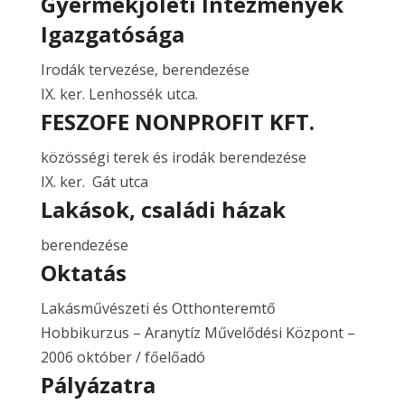
Gyermekjóléti Intézmények
Igazgatósága
Irodák tervezése, berendezése
IX. ker. Lenhossék utca.
FESZOFE NONPROFIT KFT.
közösségi terek és irodák berendezése
IX. ker. Gát utca
Lakások, családi házak
berendezése
Oktatás
Lakásművészeti és Otthonteremtő
Hobbikurzus – Aranytíz Művelődési Központ –
2006 október / főelőadó
Pályázatra