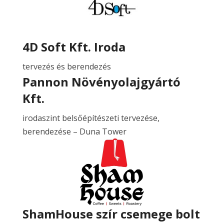
4D Soft Kft. Iroda
tervezés és berendezés
Pannon Növényolajgyártó
Kft.
irodaszint belsőépítészeti tervezése,
berendezése – Duna Tower
ShamHouse szír csemege bolt