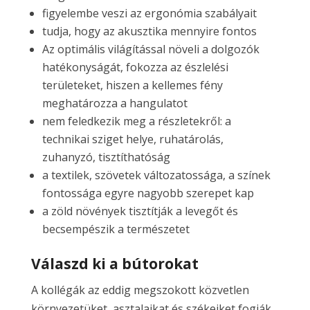
figyelembe veszi az ergonómia szabályait
tudja, hogy az akusztika mennyire fontos
Az optimális világítással növeli a dolgozók
hatékonyságát, fokozza az észlelési
területeket, hiszen a kellemes fény
meghatározza a hangulatot
nem feledkezik meg a részletekről: a
technikai sziget helye, ruhatárolás,
zuhanyzó, tisztíthatóság
a textilek, szövetek változatossága, a színek
fontossága egyre nagyobb szerepet kap
a zöld növények tisztítják a levegőt és
becsempészik a természetet
Válaszd ki a bútorokat
A kollégák az eddig megszokott közvetlen
környezetüket, asztalaikat és székeiket fogják