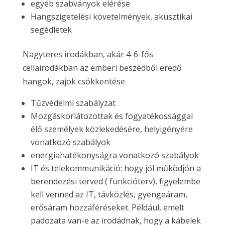
egyéb szabványok elérése
Hangszigetelési követelmények, akusztikai
segédletek
Nagyteres irodákban, akár 4-6-fős
cellairodákban az emberi beszédből eredő
hangok, zajok csökkentése
Tűzvédelmi szabályzat
Mozgáskorlátozottak és fogyatékossággal
élő személyek közlekedésére, helyigényére
vonatkozó szabályok
energiahatékonyságra vonatkozó szabályok
IT és telekommunikáció: hogy jól működjön a
berendezési terved ( funkcióterv), figyelembe
kell venned az IT, távközlés, gyengeáram,
erősáram hozzáféréseket. Például, emelt
padozata van-e az irodádnak, hogy a kábelek