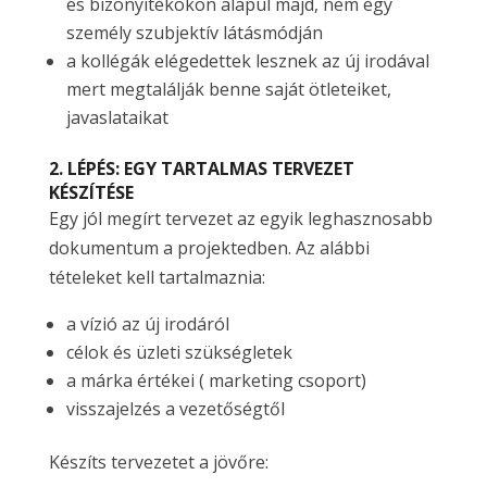
és bizonyítékokon alapul majd, nem egy
személy szubjektív látásmódján
a kollégák elégedettek lesznek az új irodával
mert megtalálják benne saját ötleteiket,
javaslataikat
2. LÉPÉS: EGY TARTALMAS TERVEZET
KÉSZÍTÉSE
Egy jól megírt tervezet az egyik leghasznosabb
dokumentum a projektedben. Az alábbi
tételeket kell tartalmaznia:
a vízió az új irodáról
célok és üzleti szükségletek
a márka értékei ( marketing csoport)
visszajelzés a vezetőségtől
Készíts tervezetet a jövőre: