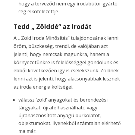
hogy a terveződ nem egy irodabútor gyártó
cég elkötelezettje.
Tedd „ Zölddé” az irodát
A „ Zöld Iroda Minősítés” tulajdonosának lenni
öröm, büszkeség, trendi, de valójában azt
jelenti, hogy nemcsak magunkra, hanem a
környezetünkre is felelősséggel gondolunk és
ebből következően így is cselekszünk. Zöldnek
lenni azt is jelenti, hogy alacsonyabbak lesznek
az iroda energia költségei.
válassz ‘zöld’ anyagokat és berendezési
tárgyakat, újrafelhasználható vagy
újrahasznosított anyagú burkolatot,
objektumokat. Ilyenekből számtalan elérhető
ma már.