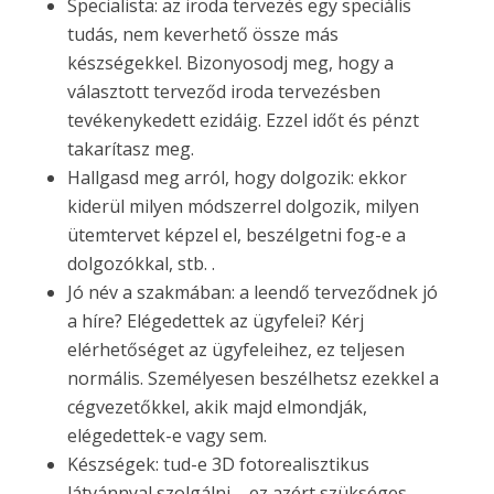
Specialista: az iroda tervezés egy speciális
tudás, nem keverhető össze más
készségekkel. Bizonyosodj meg, hogy a
választott terveződ iroda tervezésben
tevékenykedett ezidáig. Ezzel időt és pénzt
takarítasz meg.
Hallgasd meg arról, hogy dolgozik: ekkor
kiderül milyen módszerrel dolgozik, milyen
ütemtervet képzel el, beszélgetni fog-e a
dolgozókkal, stb. .
Jó név a szakmában: a leendő terveződnek jó
a híre? Elégedettek az ügyfelei? Kérj
elérhetőséget az ügyfeleihez, ez teljesen
normális. Személyesen beszélhetsz ezekkel a
cégvezetőkkel, akik majd elmondják,
elégedettek-e vagy sem.
Készségek: tud-e 3D fotorealisztikus
látvánnyal szolgálni – ez azért szükséges,