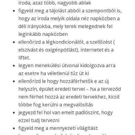
iroda, azaz több, nagyobb ablak
figyeld meg a tájolást abból a szempontból is,
hogy az iroda melyik oldala néz napközben a
déli irányokba, mely terek melegednek fel
leginkább napközben
ellenőrizd a légkondicionálót, a szellőzést (
elszívást és oxigénpótlást), internetet és a
liftet.
legyen menekülési útvonal kidolgozva arra
az esetre ha véletlenül tűz üt ki
ellenőrizd le hogy hozzáférhetők e az új
helyszín, épület eredeti tervei – ha a terveződ
nem férhet hozzá az eredeti tervekhez, kicsit
többe fog kerülni a megvalósítás
jegyezd fel hol van emelt padlószint, hogy
ezzel tudj tervezni
figyeld meg a mennyezeti világítást: