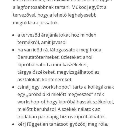
a legfontosabbnak tartani. Működj együtt a
tervezővel, hogy a lehető leghelyesebb
megoldásra jussatok.
a terveződ árajánlatokat hoz minden
termékről, amit javasol
ha van időd rá, látogassatok meg Iroda
Bemutatótermeket, üzleteket: ahol
kipróbálhatod a munkaszékeket,
tárgyalószékeket, megvizsgálhatod az
asztalokat, konténereket.
csinálj egy „workshopot”: tarts a kollégáknak
egy „próbáld ki mielőtt megveszed” szék
workshop-ot hogy kipróbálhassák székeiket,
mielőtt beruházol. A székek nálatok az
irodában pár napig biztos kipróbálhatók.
kérj független tanácsot: győződj meg róla,