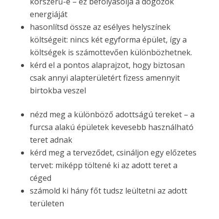
korszerű-e – ez befolyásolja a dogozók
energiáját
hasonlítsd össze az esélyes helyszínek
költségeit: nincs két egyforma épület, így a
költségek is számottevően különbözhetnek.
kérd el a pontos alaprajzot, hogy biztosan
csak annyi alapterületért fizess amennyit
birtokba veszel
nézd meg a különböző adottságú tereket – a
furcsa alakú épületek kevesebb használható
teret adnak
kérd meg a terveződet, csináljon egy előzetes
tervet: miképp töltené ki az adott teret a
céged
számold ki hány főt tudsz leültetni az adott
területen