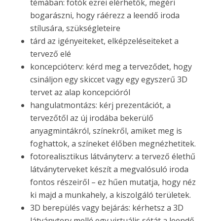
témában: fotók ezrei elérhetők, megéri
bogarászni, hogy ráérezz a leendő iroda
stílusára, szükségleteire
tárd az igényeiteket, elképzeléseiteket a
tervező elé
koncepcióterv: kérd meg a terveződet, hogy
csináljon egy skiccet vagy egy egyszerű 3D
tervet az alap koncepcióról
hangulatmontázs: kérj prezentációt, a
tervezőtől az új irodába bekerülő
anyagmintákról, színekről, amiket meg is
foghattok, a színeket élőben megnézhetitek.
fotorealisztikus látványterv: a tervező élethű
látványterveket készít a megvalósuló iroda
fontos részeiről – ez hűen mutatja, hogy néz
ki majd a munkahely, a kiszolgáló területek.
3D berepülés vagy bejárás: kérhetsz a 3D
látványterv mellé egy virtuális sétát a leendő