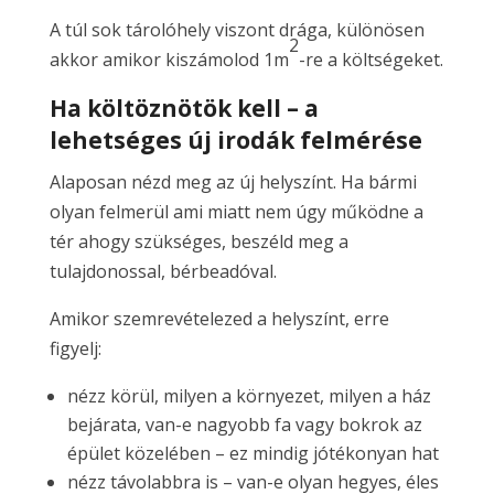
A túl sok tárolóhely viszont drága, különösen
2
akkor amikor kiszámolod 1m
-re a költségeket.
Ha költöznötök kell – a
lehetséges új irodák felmérése
Alaposan nézd meg az új helyszínt. Ha bármi
olyan felmerül ami miatt nem úgy működne a
tér ahogy szükséges, beszéld meg a
tulajdonossal, bérbeadóval.
Amikor szemrevételezed a helyszínt, erre
figyelj:
nézz körül, milyen a környezet, milyen a ház
bejárata, van-e nagyobb fa vagy bokrok az
épület közelében – ez mindig jótékonyan hat
nézz távolabbra is – van-e olyan hegyes, éles