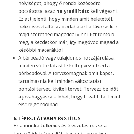
helyiséget, ahogy ő rendelkezésedre
bocsátotta, azaz
helyreállítást
kell végezni..
Ez azt jelenti, hogy minden amit beletettél,
bele invesztáltál az irodába azt a távozáskor
majd szeretnéd magaddal vinni. Ezt fontold
meg, a kezdetkor már, így megóvod magad a
későbbi maceráktól.
A bérbeadó vagy tulajdonos hozzájárulása:
minden változtatást le kell egyeztetned a
bérbeadóval. A tervcsomagnak amit kapsz,
tartalmaznia kell minden változtatást,
bontási tervet, kiviteli tervet. Tervezz be időt
a jóváhagyásra – lehet, hogy tovább tart mint
elsőre gondolnád.
6. LÉPÉS: LÁTVÁNY ÉS STÍLUS
Ez a munka kellemes és élvezetes része: a
terveződdel tárgyaljátok meg hogy milyen