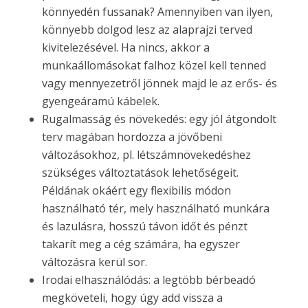
könnyedén fussanak? Amennyiben van ilyen,
könnyebb dolgod lesz az alaprajzi terved
kivitelezésével. Ha nincs, akkor a
munkaállomásokat falhoz közel kell tenned
vagy mennyezetről jönnek majd le az erős- és
gyengeáramú kábelek.
Rugalmasság és növekedés: egy jól átgondolt
terv magában hordozza a jövőbeni
változásokhoz, pl. létszámnövekedéshez
szükséges változtatások lehetőségeit.
Példának okáért egy flexibilis módon
használható tér, mely használható munkára
és lazulásra, hosszú távon időt és pénzt
takarít meg a cég számára, ha egyszer
változásra kerül sor.
Irodai elhasználódás: a legtöbb bérbeadó
megköveteli, hogy úgy add vissza a