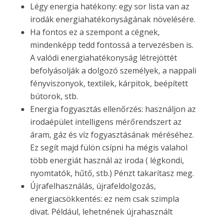
Légy energia hatékony: egy sor lista van az
irodák energiahatékonyságának növelésére.
Ha fontos ez a szempont a cégnek,
mindenképp tedd fontossá a tervezésben is.
A valódi energiahatékonyság létrejöttét
befolyásolják a dolgozó személyek, a nappali
fényviszonyok, textilek, kárpitok, beépített
bútorok, stb.
Energia fogyasztás ellenőrzés: használjon az
irodaépület intelligens mérőrendszert az
áram, gáz és víz fogyasztásának méréséhez.
Ez segít majd fülön csípni ha mégis valahol
több energiát használ az iroda ( légkondi,
nyomtatók, hűtő, stb.) Pénzt takarítasz meg.
Újrafelhasználás, újrafeldolgozás,
energiacsökkentés: ez nem csak szimpla
divat. Például, lehetnének újrahasznált