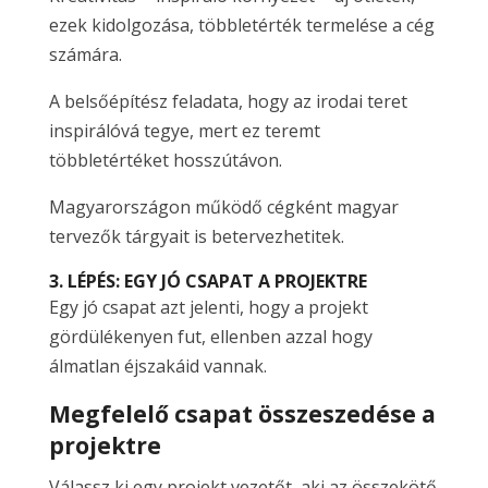
ezek kidolgozása, többletérték termelése a cég
számára.
A belsőépítész feladata, hogy az irodai teret
inspirálóvá tegye, mert ez teremt
többletértéket hosszútávon.
Magyarországon működő cégként magyar
tervezők tárgyait is betervezhetitek.
3. LÉPÉS: EGY JÓ CSAPAT A PROJEKTRE
Egy jó csapat azt jelenti, hogy a projekt
gördülékenyen fut, ellenben azzal hogy
álmatlan éjszakáid vannak.
Megfelelő csapat összeszedése a
projektre
Válassz ki egy projekt vezetőt, aki az összekötő