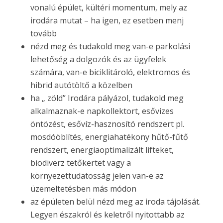
vonalú épület, kültéri momentum, mely az
irodára mutat – ha igen, ez esetben menj
tovább
nézd meg és tudakold meg van-e parkolási
lehetőség a dolgozók és az ügyfelek
számára, van-e biciklitároló, elektromos és
hibrid autótöltő a közelben
ha „ zöld” Irodára pályázol, tudakold meg
alkalmaznak-e napkollektort, esővizes
öntözést, esővíz-hasznosító rendszert pl.
mosdóöblítés, energiahatékony hűtő-fűtő
rendszert, energiaoptimalizált lifteket,
biodiverz tetőkertet vagy a
környezettudatosság jelen van-e az
üzemeltetésben más módon
az épületen belül nézd meg az iroda tájolását.
Legyen északról és keletről nyitottabb az