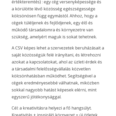
értékteremtés) : egy cég versenyképessége és
a körülötte lévő közösség egészségessége
kölcsönösen függ egymástól. Ahhoz, hogy a
cégek túléljenek és fejlődjenek, egy élő és
működő társadalomra és környezetre van
szükség, amelyért maguk is sokat tehetnek.
A CSV képes lehet a szervezetek beruházásait a
saját közösségük felé irányítani, és létrehozni
azokat a kapcsolatokat, ahol az üzleti érdek és
a társadalmi felelősségvállalás közvetlen
kölcsönhatásban működhet. Segítségével a
cégek eredményesebbé válhatnak, miközben
sokkal nagyobb hatást képesek elérni, mint
egyszerű jótékonysággal.
Cél: a kreativitásra helyezi a fő hangsúlyt.
Kreativitás + inspiráló környezet = új ötletek,