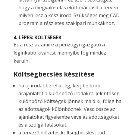
hogy a megvalósulás előtt már lásd a terven
milyen lesz a kész iroda. Szükséges még CAD
program a részletes szakipari munkákhoz.
4. LÉPÉS: KÖLTSÉGEK
Ez a rész az amire a pénzügyi igazgató a
leginkább kíváncsi: mennyibe fog mindez
kerülni.
Költségbecslés készítése
ha új irodát bérel a cég, kérj be több
árajánlatot a különböző irodákra. Jelentősen
különböző költségek jönnek majd ki, főleg ha
az adottságok különböznek. Vesd össze az
ajánlatokat figyelembe véve az adottságokat
és a szolgáltatásokat.
a tervező előzetes költségbecslést tud